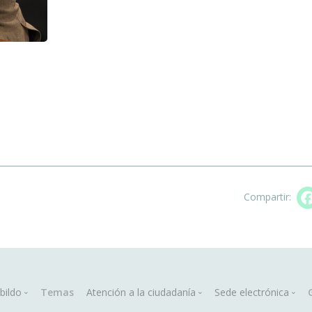
Compartir:
in
bildo
Temas
Atención a la ciudadanía
Sede electrónica