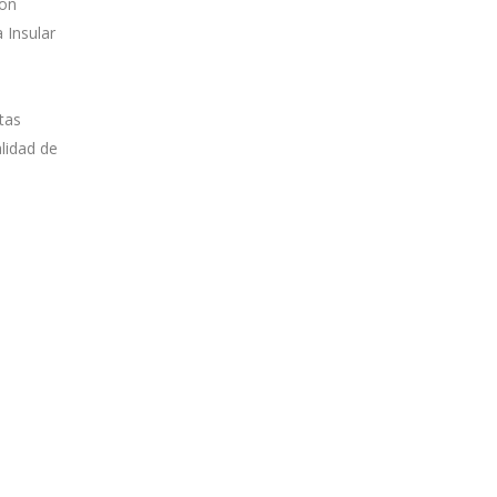
con
 Insular
tas
alidad de