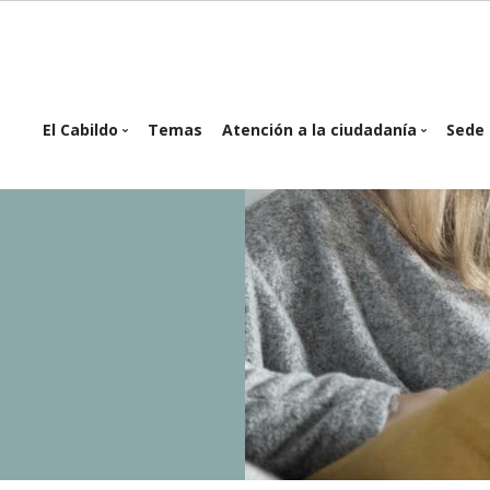
in
El Cabildo
Temas
Atención a la ciudadanía
Sede 
igation
Organigrama
Atención presencial
Se
Planes y Programas
Atención telemática
Of
e
Proyectos e
Cita Previa
inversiones
Buzón Ciudadanos
Reglamentos y
Ordenanzas
Sesiones del Pleno
Consejo de Gobierno
Identidad corporativa