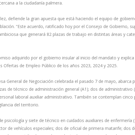
 cercana a la ciudadanía palmera.
z, defiende la gran apuesta que está haciendo el equipo de gobiern
oblación. “Este acuerdo, ratificado hoy por el Consejo de Gobierno, s
mbiciosa que generará 82 plazas de trabajo en distintas áreas y cate
iso adquirido por el gobierno insular al inicio del mandato y explica
s Ofertas de Empleo Público de los años 2023, 2024 y 2025.
Mesa General de Negociación celebrada el pasado 7 de mayo, abarca pe
azas de técnico de administración general (A1); dos de administrativo (
personal laboral auxiliar administrativo. También se contemplan cinco 
ancia del territorio.
 psicología y siete de técnico en cuidados auxiliares de enfermería 
or de vehículos especiales; dos de oficial de primera matarife; dos de