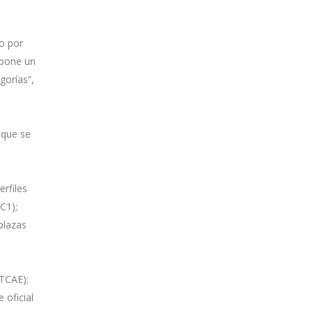
o por
upone un
gorías”,
 que se
rfiles
C1);
plazas
(TCAE);
 oficial