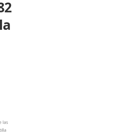
82
la
e las
illa