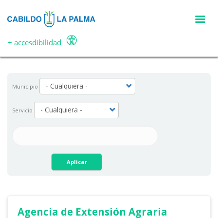
Pasar
al
contenido
principal
+ accesdibilidad
Municipio
Servicio
Aplicar
Agencia de Extensión Agraria