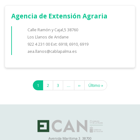
Agencia de Extensión Agraria
Calle Ramón y Cajal,5 38760
Los Llanos de Aridane
922 4 231 00 Ext: 6918, 6910, 6919
aea.llanos@cablapalma.es
Paginación
Página
1
Page
2
Page
3
…
Siguiente
››
Última
Último »
actual
página
página
Avenida Marítima 3. 38700