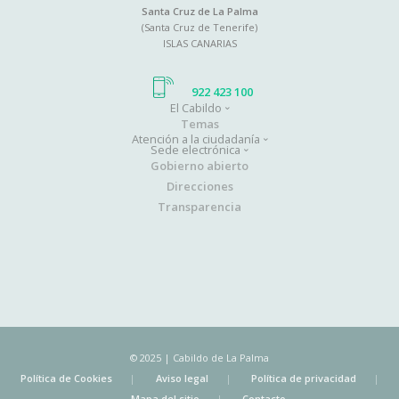
Santa Cruz de La Palma
(Santa Cruz de Tenerife)
ISLAS CANARIAS
922 423 100
El Cabildo
Main
Temas
Atención a la ciudadanía
navigation
Sede electrónica
Gobierno abierto
Direcciones
Transparencia
© 2025 | Cabildo de La Palma
Política de Cookies
Aviso legal
Política de privacidad
Mapa del sitio
Contacto