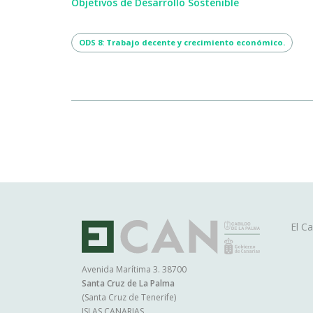
Objetivos de Desarrollo Sostenible
ODS 8: Trabajo decente y crecimiento económico.
Ma
El Ca
na
Avenida Marítima 3. 38700
Santa Cruz de La Palma
P
(Santa Cruz de Tenerife)
ISLAS CANARIAS