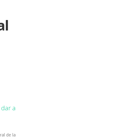
al
 dar a
al de la