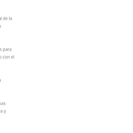
l de la
a
s para
o con el
a
sas
ha y