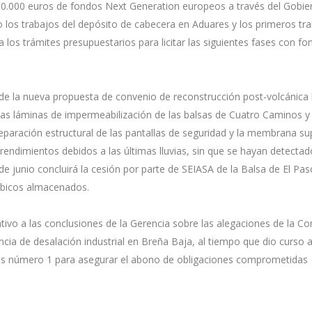
00.000 euros de fondos Next Generation europeos a través del Gobie
 los trabajos del depósito de cabecera en Aduares y los primeros tr
 los trámites presupuestarios para licitar las siguientes fases con f
e la nueva propuesta de convenio de reconstrucción post-volcánica 
e las láminas de impermeabilización de las balsas de Cuatro Caminos 
reparación estructural de las pantallas de seguridad y la membrana su
prendimientos debidos a las últimas lluvias, sin que se hayan detectad
 junio concluirá la cesión por parte de SEIASA de la Balsa de El Pas
cúbicos almacenados.
ativo a las conclusiones de la Gerencia sobre las alegaciones de la 
cia de desalación industrial en Breña Baja, al tiempo que dio curso a
itos número 1 para asegurar el abono de obligaciones comprometidas