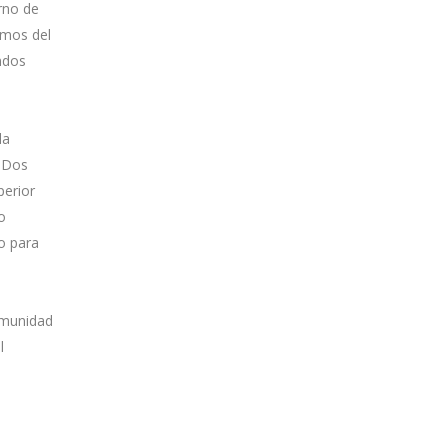
rno de
amos del
ondos
la
y Dos
perior
o
o para
Comunidad
l