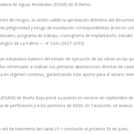
uradora de Aguas Residuales (EDAR) de El Remo.
to de riesgos, la sesión validó la aprobación definitiva del documen
de peligrosidad y riesgo de inundación correspondientes al tercer cicl
niciales, programa de trabajo, cronograma de implantación, estudio
rológico de La Palma — 4º Ciclo (2027-2033).
un exhaustivo balance del estado de ejecución de las obras en las qu
 ha comenzado a realizar sus primeras aportaciones directas de cauda
ora en régimen continuo, garantizando este aporte para el verano mie
r (EDAM) de Breña Baja prevé su puesta en servicio en septiembre d
ria de perforación y a los permisos de AESA. En Tazacorte, se avanza
 red de telemetría del canal LP-I concluirán el próximo 30 de junio,