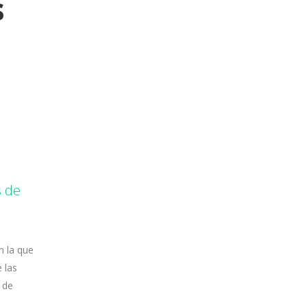
s
s de
n la que
 las
 de