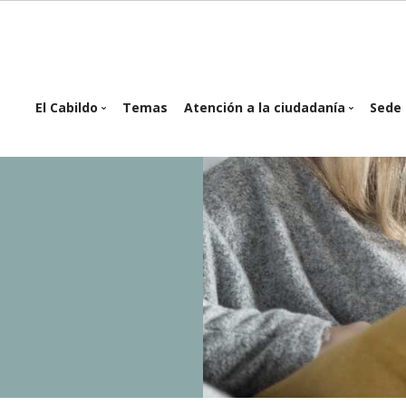
in
El Cabildo
Temas
Atención a la ciudadanía
Sede 
igation
Organigrama
Atención presencial
Se
Planes y Programas
Atención telemática
Of
e
Proyectos e
Cita Previa
inversiones
Buzón Ciudadanos
Reglamentos y
Ordenanzas
Sesiones del Pleno
Consejo de Gobierno
Identidad corporativa