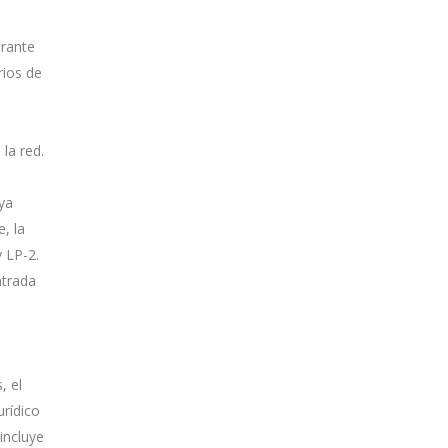
urante
rios de
la red.
ya
, la
 LP-2.
ntrada
, el
urídico
incluye