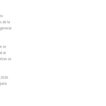
to
o de la
 general
e se
l al
ntras se
e 2026
 para