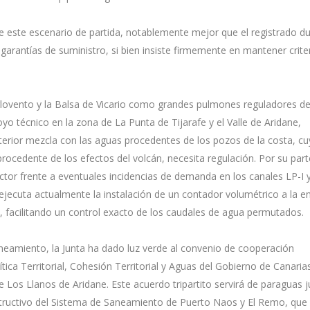
e este escenario de partida, notablemente mejor que el registrado d
 garantías de suministro, si bien insiste firmemente en mantener crite
ovento y la Balsa de Vicario como grandes pulmones reguladores de 
yo técnico en la zona de La Punta de Tijarafe y el Valle de Aridane,
terior mezcla con las aguas procedentes de los pozos de la costa, cu
rocedente de los efectos del volcán, necesita regulación. Por su parte
or frente a eventuales incidencias de demanda en los canales LP-I y
 ejecuta actualmente la instalación de un contador volumétrico a la e
 facilitando un control exacto de los caudales de agua permutados.
saneamiento, la Junta ha dado luz verde al convenio de cooperación
ítica Territorial, Cohesión Territorial y Aguas del Gobierno de Canarias
Los Llanos de Aridane. Este acuerdo tripartito servirá de paraguas j
onstructivo del Sistema de Saneamiento de Puerto Naos y El Remo, que 