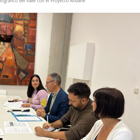
Insular archive
ográfico del Valle con el Proyecto Aridane
Sustainable
development
Press room