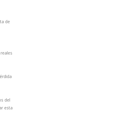
ata de
 reales
pérdida
os del
ar esta