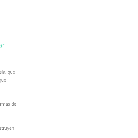
ar
sla, que
 que
formas de
struyen